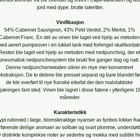
jord med dype, brutte lateritter.
Vinifikasjon
54% Cabernet Sauvignon, 43% Petit Verdot, 2% Merlot, 1% 
Cabernet Franc. En del av vinen ble laget ved hjelp av metoden
ed aerert pumpeover i en lukket tank med forlenget skallkontakt
Resten ble laget ved hjelp av metoden med nedpunching, der et
pneumatisk nedpunchesystem ble brukt fire ganger dag og natt.
Denne nedpunchemetoden sikrer en mye mer konsentrert 
ekstraksjon. De to delene ble presset separat og bare blandet før
de ble overført til nye franske eikefat der den malolaktiske 
jæringen fant sted. Vinen ble lagret i disse fatene i ytterligere 1
måneder.
Karakteristikk
pt rubinrød i farge, blomsteraktige nyanser av fynbos lokker fra
rførende deilige aromaer av solbær og svart plomme, understøtt
 distinkte komplekse noter av sedertre og mokka med subtile hi