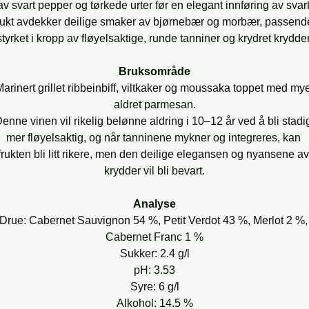
av svart pepper og tørkede urter før en elegant innføring av svart
rukt avdekker deilige smaker av bjørnebær og morbær, passend
styrket i kropp av fløyelsaktige, runde tanniner og krydret krydder
Bruksområde
arinert grillet ribbeinbiff, viltkaker og moussaka toppet med my
aldret parmesan.
enne vinen vil rikelig belønne aldring i 10–12 år ved å bli stadi
mer fløyelsaktig, og når tanninene mykner og integreres, kan 
frukten bli litt rikere, men den deilige elegansen og nyansene av
krydder vil bli bevart.
Analyse
Drue: Cabernet Sauvignon 54 %, Petit Verdot 43 %, Merlot 2 %,
Cabernet Franc 1 %
Sukker: 2.4 g/l
pH: 3.53
Syre: 6 g/l
Alkohol: 14.5 %