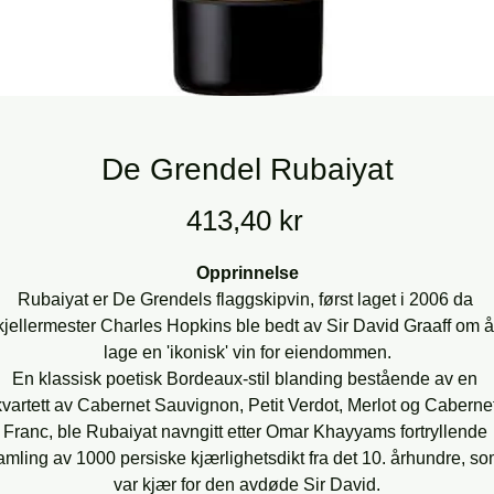
De Grendel Rubaiyat
Pris
413,40 kr
Opprinnelse
Rubaiyat er De Grendels flaggskipvin, først laget i 2006 da 
kjellermester Charles Hopkins ble bedt av Sir David Graaff om å
lage en 'ikonisk' vin for eiendommen.
En klassisk poetisk Bordeaux-stil blanding bestående av en 
kvartett av Cabernet Sauvignon, Petit Verdot, Merlot og Cabernet
Franc, ble Rubaiyat navngitt etter Omar Khayyams fortryllende 
amling av 1000 persiske kjærlighetsdikt fra det 10. århundre, so
var kjær for den avdøde Sir David.