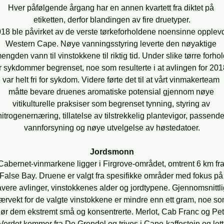
Hver påfølgende årgang har en annen kvartett fra diktet på 
etiketten, derfor blandingen av fire druetyper.
18 ble påvirket av de verste tørkeforholdene noensinne opplevd
Western Cape. Nøye vanningsstyring leverte den nøyaktige 
engden vann til vinstokkene til riktig tid. Under slike tørre forhol
r sykdommer begrenset, noe som resulterte i at avlingen for 201
var helt fri for sykdom. Videre førte det til at vårt vinmakerteam 
måtte bevare druenes aromatiske potensial gjennom nøye 
vitikulturelle praksiser som begrenset tynning, styring av 
nitrogenernæring, tillatelse av tilstrekkelig plantevigor, passende
vannforsyning og nøye utvelgelse av høstedatoer.
Jordsmonn
Cabernet-vinmarkene ligger i Firgrove-området, omtrent 6 km fra
False Bay. Druene er valgt fra spesifikke områder med fokus på
avere avlinger, vinstokkenes alder og jordtypene. Gjennomsnittli
ærvekt for de valgte vinstokkene er mindre enn ett gram, noe so
jør dem ekstremt små og konsentrerte. Merlot, Cab Franc og Peti
Verdot kommer fra De Grendel og trives i Cape-kaffestein og lett