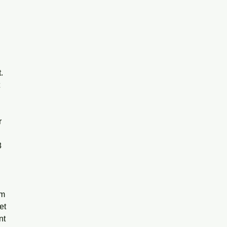
 
. 
 
 
 
8 
m 
et 
nt 