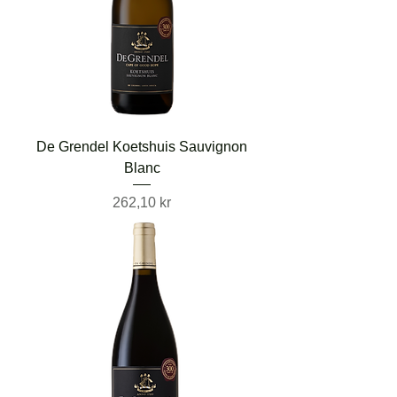
De Grendel Koetshuis Sauvignon
Blanc
Pris
262,10 kr