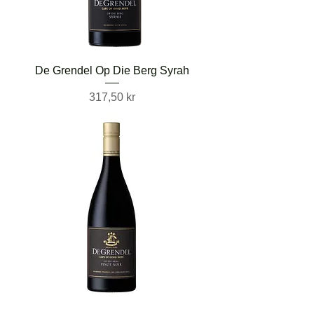
De Grendel Op Die Berg Syrah
Pris
317,50 kr