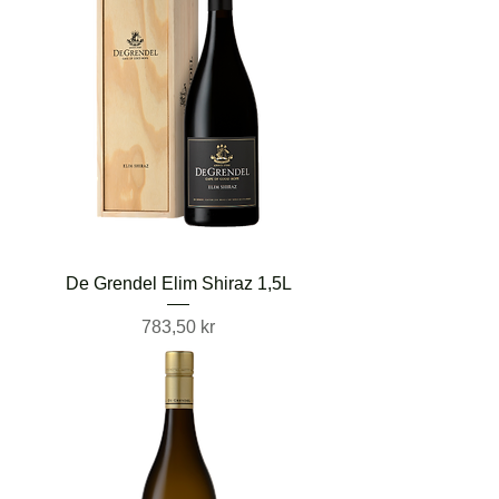
De Grendel Elim Shiraz 1,5L
Pris
783,50 kr